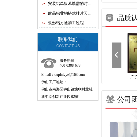
安装铝单板幕墙需的时...
欧品铝业钩搭式挂片天...
品质
弧形铝方通加工过程...
联系我们
CONTACTUS
服务热线
400-0308-678
E-mail：oupinlvye@163.com
广
佛山工厂地址：
佛山市南海区狮山镇塘联村北社
新中泰创新产业园B2栋
公司