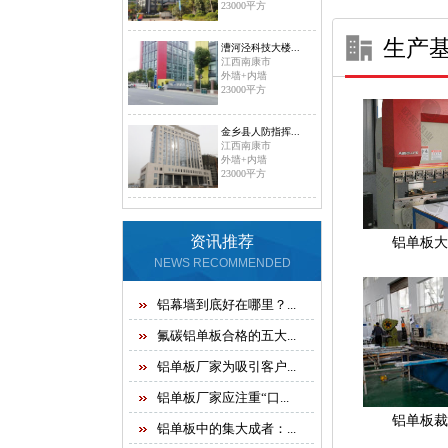
23000平方
生产
漕河泾科技大楼...
江西南康市
外墙+内墙
23000平方
金乡县人防指挥...
江西南康市
外墙+内墙
23000平方
资讯推荐
铝单板大
NEWSRECOMMENDED
铝幕墙到底好在哪里？...
氟碳铝单板合格的五大...
铝单板厂家为吸引客户...
铝单板厂家应注重“口...
铝单板裁
铝单板中的集大成者：...