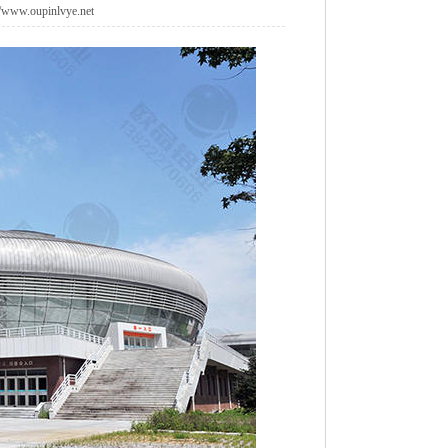
oupinlvye.net