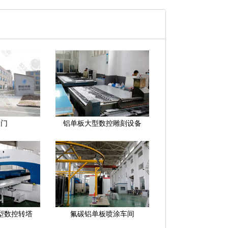
大门
铝单板大型数控雕刻设备
型数控转塔
氟碳铝单板喷涂车间