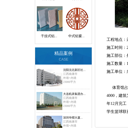
干挂式铝...
中式铝窗...
工程地点：
施工时间：2
精品案例
施工部位：
CASE
施工数量：1
沈阳沈北新区社...
施工单位：
江西南康市
外墙+内墙
23000平方
体育馆占地
大连机床集团办...
4000，建
江西南康市
外墙+内墙
年12月完
23000平方
学生篮球联
深圳华熠大厦...
江西南康市
外墙+内墙